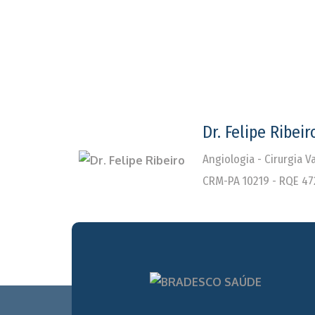
Dr. Felipe Ribeir
Angiologia - Cirurgia 
CRM-PA 10219 - RQE 47