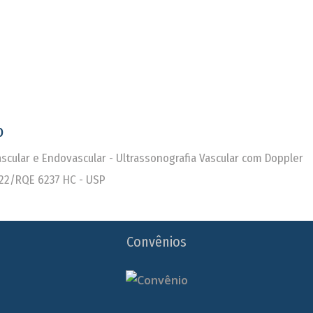
o
Vascular e Endovascular - Ultrassonografia Vascular com Doppler
22/RQE 6237 HC - USP
Convênios