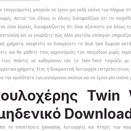
 οι επαγγελματίες μπορούν να έχουν μια καλή εικόνα των πλήρων σ
ωμές. Αυτού του είδους οι άδειες διασφαλίζουν ότι το παιχνί
γου είναι λογικές, διασφαλίζοντας ότι είναι αξιόπιστο για όλους 
πιστοσύνη και να γνωρίζετε πώς άλλα μοντέλα επιλογών επηρεάζο
κά χρήματα, σκεφτείτε να δοκιμάσετε το Dual Spin δωρεάν κατά
ετε και θα μάθετε τους μηχανισμούς του παιχνιδιού χωρίς καμί
α τους παίκτες να καθορίσουν εάν το Twin-Twist ταιριάζει με
γματικά χρήματα. Έτσι, η δοκιμαστική λειτουργία επιτρέπει στους
ν την ομαλότητα των κινούμενων εικόνων και να έχουν μια εικόνα γ
κουλοχέρης Twin 
μηδενικό Downloa
πει να αποκτήσετε gameplay, λειτουργίες και πτυχές των παι