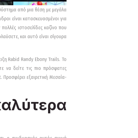
 σύστημα από μια θέση με μεγάλα
νδροι είναι κατασκευασμένοι για
ν πολλές ιστοσελίδες καζίνο που
λαύσετε, και αυτό είναι σίγουρα
ξη Rabid Randy Ebony Trails. Το
τε να δείτε τις πιο πρόσφατες
t. Προσφέρει εξαιρετική Μεσαία-
αλύτερα