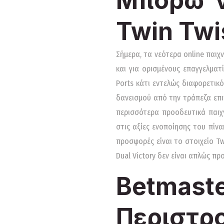
Μπορώ ν
Twin Twis
Σήμερα, τα νεότερα online παιχ
και για ορισμένους επαγγελματ
Ports κάτι εντελώς διαφορετικ
δανεισμού από την τράπεζα επι
περισσότερα προοδευτικά παιχν
στις αξίες ενοποίησης του πίν
προσφορές είναι το στοιχείο Tw
Dual Victory δεν είναι απλώς π
Betmas
Περιστρ