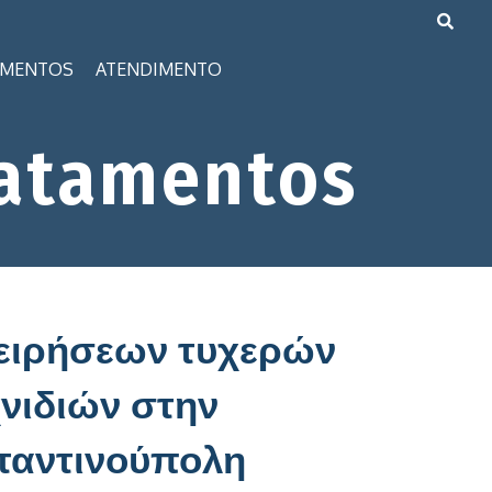
AMENTOS
ATENDIMENTO
atamentos
χειρήσεων τυχερών
νιδιών στην
αντινούπολη