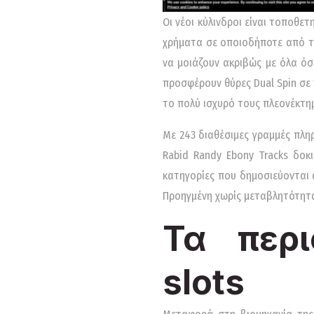
Οι νέοι κύλινδροι είναι τοποθε
χρήματα σε οποιοδήποτε από τ
να μοιάζουν ακριβώς με όλα όσα
προσφέρουν θύρες Dual Spin σε 
το πολύ ισχυρό τους πλεονέκτη
Με 243 διαθέσιμες γραμμές πληρ
Rabid Randy Ebony Tracks δοκ
κατηγορίες που δημοσιεύονται α
Προηγμένη χωρίς μεταβλητότητα,
Τα περ
slots