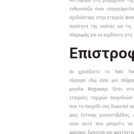
Μεταφορά στη βιομηχανία της 
ενθουσιάζει έναν επαγγελματί
σχεδιάστηκε στην εταιρεία Nete
ποιότητα της εικόνας και τις
πληρωμής για να κερδίσετε στο.
Επιστροφ
Αν χρειάζεστε το Twin Twi
σίγουρα εδώ είναι μια πλήρη
μεγάλα Megaways Slots στις
εταιρείες τυχερών παιχνιδιών
που το παιχνίδι σας διακοπεί κ
μιας έντονης χιονοστιβάδας,
είναι αυτό που μπορείτε να 
φρέσκια, δροσερή και φανταχτε