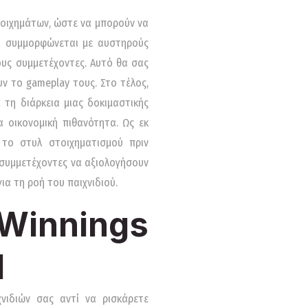
τοιχημάτων, ώστε να μπορούν να
δι συμμορφώνεται με αυστηρούς
τους συμμετέχοντες. Αυτό θα σας
υν το gameplay τους.
Στο τέλος,
 τη διάρκεια μιας δοκιμαστικής
α οικονομική πιθανότητα. Ως εκ
 το στυλ στοιχηματισμού πριν
 συμμετέχοντες να αξιολογήσουν
ια τη ροή του παιχνιδιού.
Winnings
d
χνιδιών σας αντί να ρισκάρετε