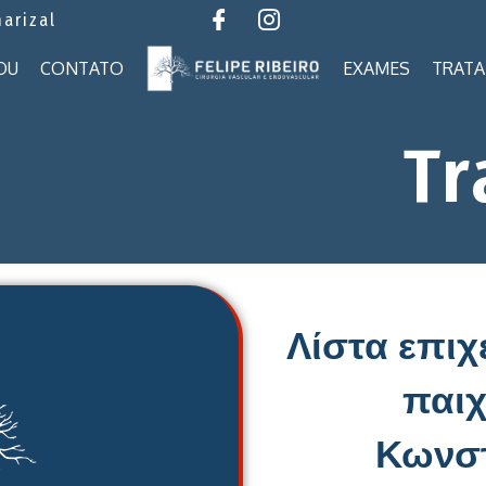
marizal
OU
CONTATO
EXAMES
TRAT
Tr
Λίστα επι
παιχ
Κωνστ