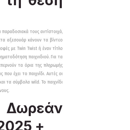
 τη θέση
τα παραδοσιακά τους αντίστοιχά,
θετα αξεσουάρ κάνουν τα βίντεο
φές με Twin Twist ή έναν τίτλο
ηματοδότηση παιχνιδιού. Για τα
ξεπερνούν τα όρια της πληρωμής
που έχει το παιχνίδι. Αυτές οι
αι τα σύμβολα wild. Το παιχνίδι
νους.
 Δωρεάν
2025 +