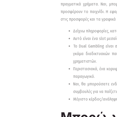
πραγματικά χρήματα. Ναι, μπο
προσφέρουν το παιχνίδι. Η εφα
στις προσφορές και τα γραφικά 
Δείχνω πληροφορίες, κατ
Αυτό είναι ένα slot μεσ
Το Dual Gambling είναι
γκάμα διαδικτυακών παι
χρηματιστών.
Περιστασιακά, ένα κορυφ
παραγωγικό.
Ναι, θα μπορούσατε εν
συμβουλές για να παίξετ
Μέγιστο κέρδος/ανάληψη