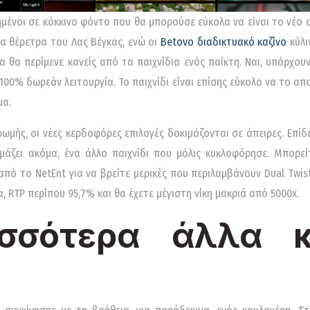
τημένοι σε κόκκινο φόντο που θα μπορούσε εύκολα να είναι το νέο
α θέρετρα του Λας Βέγκας, ενώ οι
Betovo διαδικτυακό καζίνο
κύλι
 θα περίμενε κανείς από τα παιχνίδια ενός παίκτη. Ναι, υπάρχου
100% δωρεάν λειτουργία. Το παιχνίδι είναι επίσης εύκολο να το απο
μα.
ωμής, οι νέες κερδοφόρες επιλογές δοκιμάζονται σε άπειρες. Επίδει
ιμάζει ακόμα, ένα άλλο παιχνίδι που μόλις κυκλοφόρησε. Μπορεί
πό το NetEnt για να βρείτε μερικές που περιλαμβάνουν Dual Twis
 RTP περίπου 95,7% και θα έχετε μέγιστη νίκη μακριά από 5000x.
ισσότερα άλλα κ