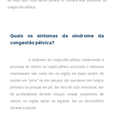
ou seja, nem toda varize pélvica se tornará uma síndrome da
congestão pélvica.
Quais os sintomas da síndrome da
congestão pélvica?
________
A síndrome da congestão pélvica compreende a
presença de varizes na região pélvica associado a sintomas
relacionados tais como dor na região em baixo ventre, de
caráter em “peso” ou em cansaço; dor que piora com longos
períodos na posição em pé; dor fora do ciclo menstrual; dor
de profundidade durante relação sexual; surgimento de
varizes na região vulvar ou inguinal; dor ou desconforto
durante a micção.