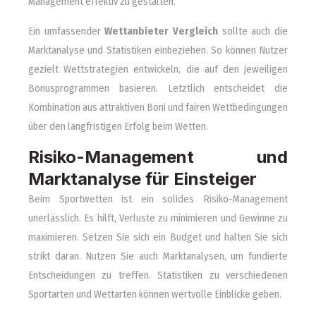
Management effektiv zu gestalten.
Ein umfassender
Wettanbieter Vergleich
sollte auch die
Marktanalyse und Statistiken einbeziehen. So können Nutzer
gezielt Wettstrategien entwickeln, die auf den jeweiligen
Bonusprogrammen basieren. Letztlich entscheidet die
Kombination aus attraktiven Boni und fairen Wettbedingungen
über den langfristigen Erfolg beim Wetten.
Risiko-Management und
Marktanalyse für Einsteiger
Beim Sportwetten ist ein solides Risiko-Management
unerlässlich. Es hilft, Verluste zu minimieren und Gewinne zu
maximieren. Setzen Sie sich ein Budget und halten Sie sich
strikt daran. Nutzen Sie auch Marktanalysen, um fundierte
Entscheidungen zu treffen. Statistiken zu verschiedenen
Sportarten und Wettarten können wertvolle Einblicke geben.