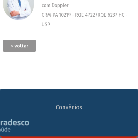
com Doppler
CRM-PA 10219 - RQE 4722/RQE 6237 HC -
USP
< voltar
Convênios