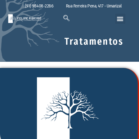
(91) 98408-2286
Rua Ferreira Pena, 417 - Umarizal
Tratamentos