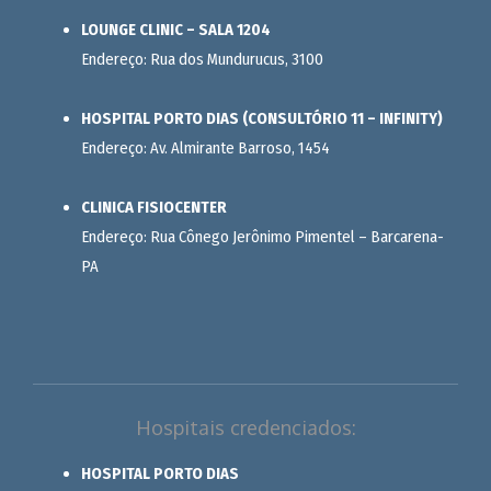
LOUNGE CLINIC – SALA 1204
Endereço: Rua dos Mundurucus, 3100
HOSPITAL PORTO DIAS (CONSULTÓRIO 11 – INFINITY)
Endereço: Av. Almirante Barroso, 1454
CLINICA FISIOCENTER
Endereço: Rua Cônego Jerônimo Pimentel – Barcarena-
PA
Hospitais credenciados:
HOSPITAL PORTO DIAS