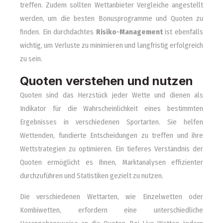
treffen. Zudem sollten Wettanbieter Vergleiche angestellt
werden, um die besten Bonusprogramme und Quoten zu
finden. Ein durchdachtes
Risiko-Management
ist ebenfalls
wichtig, um Verluste zu minimieren und langfristig erfolgreich
zu sein.
Quoten verstehen und nutzen
Quoten sind das Herzstück jeder Wette und dienen als
Indikator für die Wahrscheinlichkeit eines bestimmten
Ergebnisses in verschiedenen Sportarten. Sie helfen
Wettenden, fundierte Entscheidungen zu treffen und ihre
Wettstrategien zu optimieren. Ein tieferes Verständnis der
Quoten ermöglicht es Ihnen, Marktanalysen effizienter
durchzuführen und Statistiken gezielt zu nutzen.
Die verschiedenen Wettarten, wie Einzelwetten oder
Kombiwetten, erfordern eine unterschiedliche