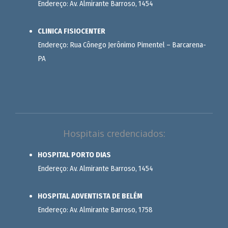
Endereço: Av. Almirante Barroso, 1454
CLINICA FISIOCENTER
Endereço: Rua Cônego Jerônimo Pimentel – Barcarena-
PA
Hospitais credenciados:
HOSPITAL PORTO DIAS
Endereço: Av. Almirante Barroso, 1454
HOSPITAL ADVENTISTA DE BELÉM
Endereço: Av. Almirante Barroso, 1758