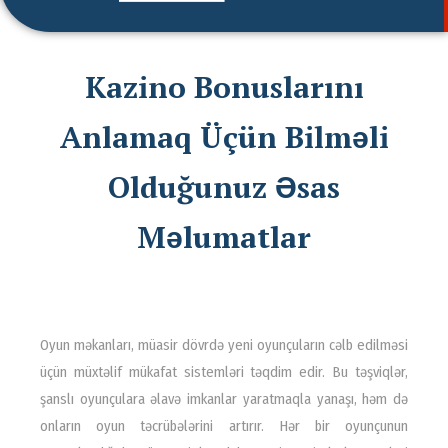
Kazino Bonuslarını
Anlamaq Üçün Bilməli
Olduğunuz Əsas
Məlumatlar
Oyun məkanları, müasir dövrdə yeni oyunçuların cəlb edilməsi
üçün müxtəlif mükafat sistemləri təqdim edir. Bu təşviqlər,
şanslı oyunçulara əlavə imkanlar yaratmaqla yanaşı, həm də
onların oyun təcrübələrini artırır. Hər bir oyunçunun