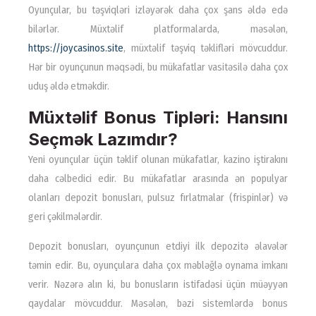
Oyunçular, bu təşviqləri izləyərək daha çox şans əldə edə
bilərlər. Müxtəlif platformalarda, məsələn,
https://joycasinos.site
, müxtəlif təşviq təklifləri mövcuddur.
Hər bir oyunçunun məqsədi, bu mükafatlar vasitəsilə daha çox
uduş əldə etməkdir.
Müxtəlif Bonus Tipləri: Hansını
Seçmək Lazımdır?
Yeni oyunçular üçün təklif olunan mükafatlar, kazino iştirakını
daha cəlbedici edir. Bu mükafatlar arasında ən populyar
olanları depozit bonusları, pulsuz fırlatmalar (frispinlər) və
geri çəkilmələrdir.
Depozit bonusları, oyunçunun etdiyi ilk depozitə əlavələr
təmin edir. Bu, oyunçulara daha çox məbləğlə oynama imkanı
verir. Nəzərə alın ki, bu bonusların istifadəsi üçün müəyyən
qaydalar mövcuddur. Məsələn, bəzi sistemlərdə bonus