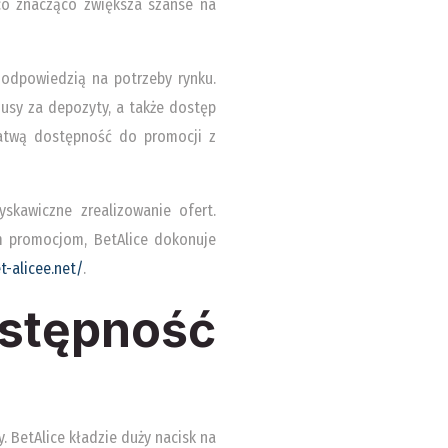
co znacząco zwiększa szanse na
t odpowiedzią na potrzeby rynku.
nusy za depozyty, a także dostęp
łatwą dostępność do promocji z
skawiczne zrealizowanie ofert.
ym promocjom, BetAlice dokonuje
t-alicee.net/
.
tępność
. BetAlice kładzie duży nacisk na