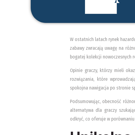
W ostatnich latach rynek hazard
zabawy zwracają uwagę na różnor
bogatej kolekcji nowoczesnych r
Opinie graczy, którzy mieli oka
rozwiązania, które wprowadzaj
spokojna nawigacja po stronie sp
Podsumowując, obecność różnoro
alternatywa dla graczy szukają
odkryć, co oferuje w porównaniu