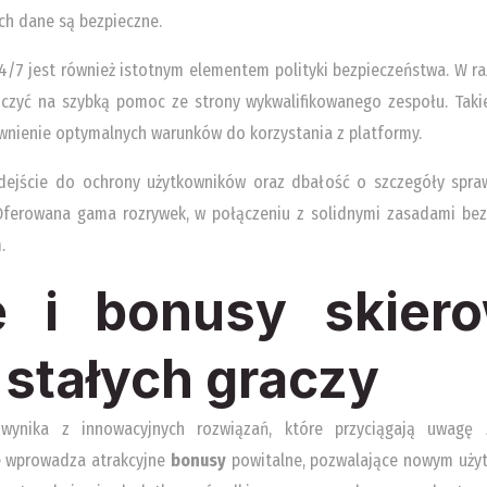
ich dane są bezpieczne.
/7 jest również istotnym elementem polityki bezpieczeństwa. W raz
czyć na szybką pomoc ze strony wykwalifikowanego zespołu. Takie
pewnienie optymalnych warunków do korzystania z platformy.
ejście do ochrony użytkowników oraz dbałość o szczegóły sprawi
Oferowana gama rozrywek, w połączeniu z solidnymi zasadami bez
.
e i bonusy skier
 stałych graczy
ynika z innowacyjnych rozwiązań, które przyciągają uwagę z
e wprowadza atrakcyjne
bonusy
powitalne, pozwalające nowym użyt