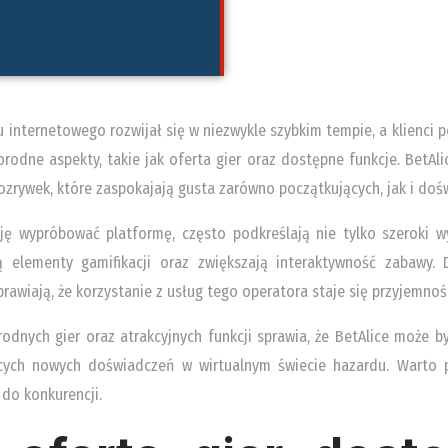
u internetowego rozwijał się w niezwykle szybkim tempie, a klienci 
odne aspekty, takie jak oferta gier oraz dostępne funkcje. BetAlic
ozrywek, które zaspokajają gusta zarówno początkujących, jak i doś
zję wypróbować platformę, często podkreślają nie tylko szeroki w
ą elementy gamifikacji oraz zwiększają interaktywność zabawy
rawiają, że korzystanie z usług tego operatora staje się przyjemnoś
dnych gier oraz atrakcyjnych funkcji sprawia, że BetAlice może by
cych nowych doświadczeń w wirtualnym świecie hazardu. Warto pr
 do konkurencji.