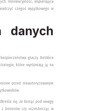
ych. Innowacyjność, wspierająca
świadczyć czegoś wyjątkowego w
a danych
bezpieczeństwa graczy. BetAlice
rategie, które wyróżniają ją na
ronione przed nieautoryzowanym
żytkowników.
dkreśla się, że biorąc pod uwagę
ąc z bonusów czy uczestnicząc w