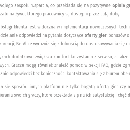
swojego zespołu wsparcia, co przekłada się na pozytywne
opinie g
czatu na żywo, którego pracownicy są dostępni przez całą dobę.
bsługi klienta jest widoczna w implementacji nowoczesnych technol
dzielanie odpowiedzi na pytania dotyczące
oferty gier
, bonusów o
urencji, BetAlice wyróżnia się zdolnością do dostosowywania się d
ykach dodatkowo zwiększa komfort korzystania z serwisu, a takż
wych. Gracze mogą również znaleźć pomoc w sekcji FAQ, gdzie zg
kanie odpowiedzi bez konieczności kontaktowania się z biurem obsłu
a się spośród innych platform nie tylko bogatą ofertą gier czy a
ania swoich graczy, które przekłada się na ich satysfakcję i chęć d