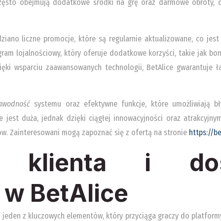
często obejmują dodatkowe środki na grę oraz darmowe obroty, 
ziano liczne promocje, które są regularnie aktualizowane, co jes
ram lojalnościowy, który oferuje dodatkowe korzyści, takie jak bo
ięki wsparciu zaawansowanych technologii, BetAlice gwarantuje 
zawodność
systemu oraz efektywne funkcje, które umożliwiają bły
ne jest duża, jednak dzięki ciągłej innowacyjności oraz atrakcyjn
sów. Zainteresowani mogą zapoznać się z ofertą na stronie
https://be
a klienta i dos
 w BetAlice
 jeden z kluczowych elementów, który przyciąga graczy do platformy