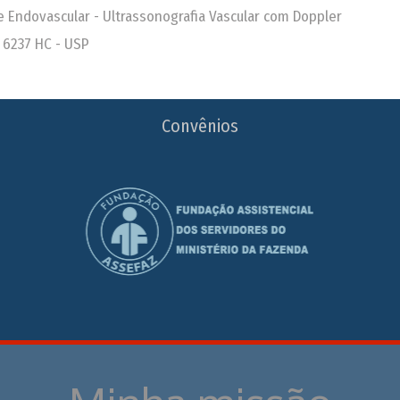
 e Endovascular - Ultrassonografia Vascular com Doppler
 6237 HC - USP
Convênios