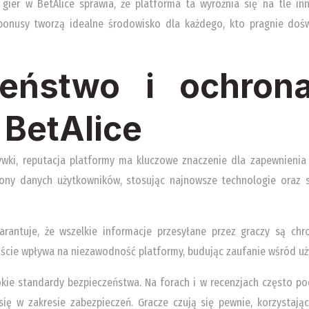
gier w BetAlice sprawia, że platforma ta wyróżnia się na tle inn
bonusy tworzą idealne środowisko dla każdego, kto pragnie do
zeństwo i ochron
 BetAlice
ywki, reputacja platformy ma kluczowe znaczenie dla zapewnienia 
ny danych użytkowników, stosując najnowsze technologie oraz st
rantuje, że wszelkie informacje przesyłane przez graczy są ch
ście wpływa na niezawodność platformy, budując zaufanie wśród u
kie standardy bezpieczeństwa. Na forach i w recenzjach często po
 się w zakresie zabezpieczeń. Gracze czują się pewnie, korzystaj