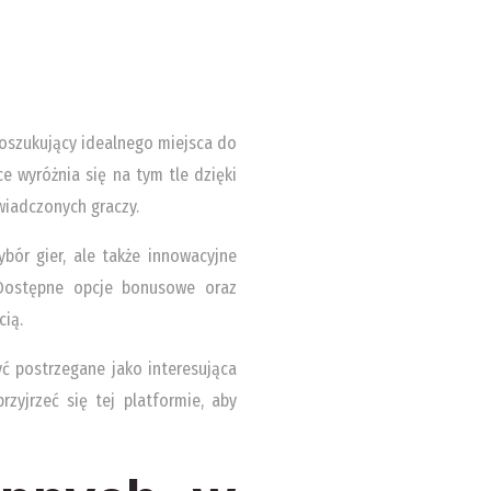
poszukujący idealnego miejsca do
e wyróżnia się na tym tle dzięki
wiadczonych graczy.
ybór gier, ale także innowacyjne
. Dostępne opcje bonusowe oraz
cią.
ć postrzegane jako interesująca
zyjrzeć się tej platformie, aby