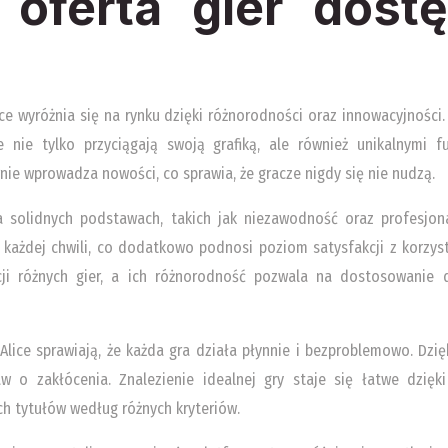
 oferta gier dos
ce wyróżnia się na rynku dzięki różnorodności oraz innowacyjności
e nie tylko przyciągają swoją grafiką, ale również unikalnymi 
rnie wprowadza nowości, co sprawia, że gracze nigdy się nie nudzą.
a solidnych podstawach, takich jak niezawodność oraz profesjon
każdej chwili, co dodatkowo podnosi poziom satysfakcji z korzyst
cji różnych gier, a ich różnorodność pozwala na dostosowanie 
lice sprawiają, że każda gra działa płynnie i bezproblemowo. Dzię
 o zakłócenia. Znalezienie idealnej gry staje się łatwe dzięki 
ch tytułów według różnych kryteriów.