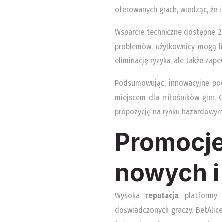
oferowanych grach, wiedząc, że 
Wsparcie techniczne dostępne 24
problemów, użytkownicy mogą li
eliminację ryzyka, ale także za
Podsumowując, innowacyjne pod
miejscem dla miłośników gier. 
propozycję na rynku hazardowym
Promocj
nowych i
Wysoka
reputacja
platformy w
doświadczonych graczy. BetAlic