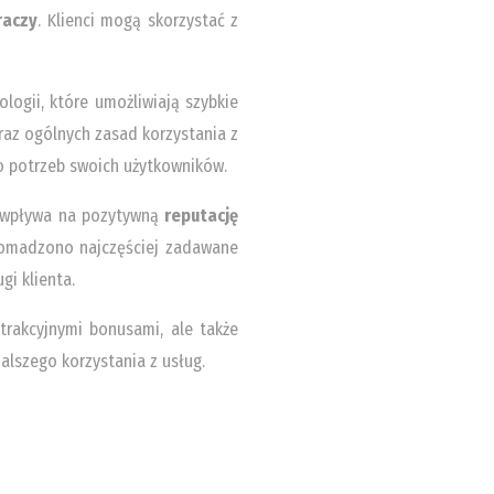
raczy
. Klienci mogą skorzystać z
ogii, które umożliwiają szybkie
raz ogólnych zasad korzystania z
o potrzeb swoich użytkowników.
e wpływa na pozytywną
reputację
romadzono najczęściej zadawane
gi klienta.
trakcyjnymi bonusami, ale także
alszego korzystania z usług.