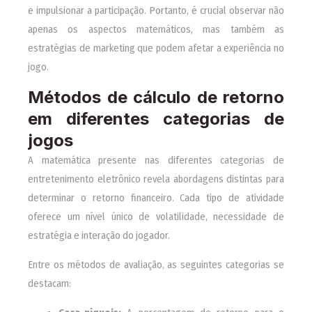
e impulsionar a participação. Portanto, é crucial observar não
apenas os aspectos matemáticos, mas também as
estratégias de marketing que podem afetar a experiência no
jogo.
Métodos de cálculo de retorno
em diferentes categorias de
jogos
A matemática presente nas diferentes categorias de
entretenimento eletrônico revela abordagens distintas para
determinar o retorno financeiro. Cada tipo de atividade
oferece um nível único de volatilidade, necessidade de
estratégia e interação do jogador.
Entre os métodos de avaliação, as seguintes categorias se
destacam: