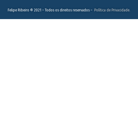
Felipe Ribeiro © 2021 – Todos os direitos reservados –
Política de Privacidade.