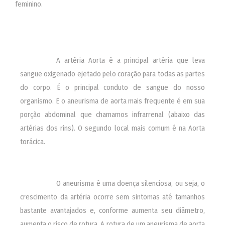
feminino.
________
A artéria Aorta é a principal artéria que leva
sangue oxigenado ejetado pelo coração para todas as partes
do corpo. É o principal conduto de sangue do nosso
organismo. E o aneurisma de aorta mais frequente é em sua
porção abdominal que chamamos infrarrenal (abaixo das
artérias dos rins). O segundo local mais comum é na Aorta
torácica.
________
O aneurisma é uma doença silenciosa, ou seja, o
crescimento da artéria ocorre sem sintomas até tamanhos
bastante avantajados e, conforme aumenta seu diâmetro,
aumenta o risco de rotura. A rotura de um aneurisma de aorta