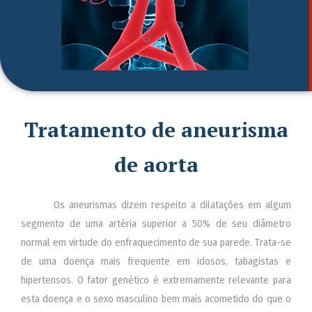
Tratamento de aneurisma
de aorta
Os aneurismas dizem respeito a dilatações em algum
segmento de uma artéria superior a 50% de seu diâmetro
normal em virtude do enfraquecimento de sua parede. Trata-se
de uma doença mais frequente em idosos, tabagistas e
hipertensos. O fator genético é extremamente relevante para
esta doença e o sexo masculino bem mais acometido do que o