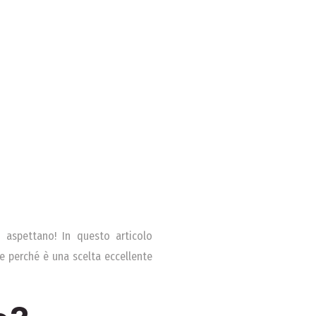
i aspettano! In questo articolo
 e perché è una scelta eccellente