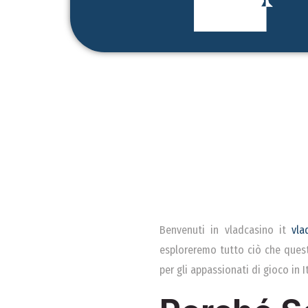
Benvenuti in vladcasino it
vla
esploreremo tutto ciò che questo
per gli appassionati di gioco in It