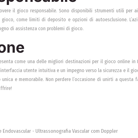
ere il gioco responsabile. Sono disponibili strumenti utili per ai
di gioco, come limiti di deposito e opzioni di autoesclusione. L’az
ogno di assistenza con problemi di gioco.
one
esenta come una delle migliori destinazioni per il gioco online in 
’interfaccia utente intuitiva e un impegno verso la sicurezza e il gi
o unica e memorabile. Non perdere l’occasione di unirti a questa f
frire!
 e Endovascular - Ultrassonografia Vascular com Doppler