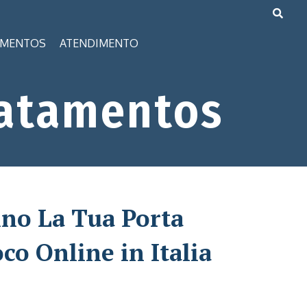
AMENTOS
ATENDIMENTO
atamentos
no La Tua Porta
oco Online in Italia