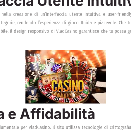
accia Utente Intuiti
nella creazione di un’interfaccia utente intuitiva e user-friendl
categorie, rendendo l’esperienza di gioco fluida e piacevole. Che
ile, il design responsivo di VladCasino garantisce che tu possa god
 e Affidabilità
amentale per VladCasino. Il sito utilizza tecnologie di crittograf