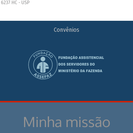
 6237 HC - USP
Convênios
Minha missão