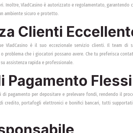
ori. Inoltre, VladCasino è autorizzato e regolamentato, garantendo c
 un ambiente sicuro e protetto.
a Clienti Eccellent
e VladCasino è il suo eccezionale servizio clienti. Il team di 
 problema che i giocatori possano avere. Che tu preferisca contatt
su assistenza rapida e professionale.
i Pagamento Flessib
i di pagamento per depositare e prelevare fondi, rendendo il proc
i credito, portafogli elettronici e bonifici bancari, tutti supporta
sponsabile