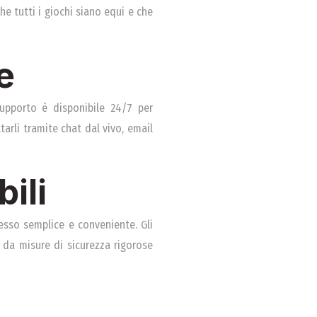
he tutti i giochi siano equi e che
e
supporto è disponibile 24/7 per
arli tramite chat dal vivo, email
ili
esso semplice e conveniente. Gli
ti da misure di sicurezza rigorose