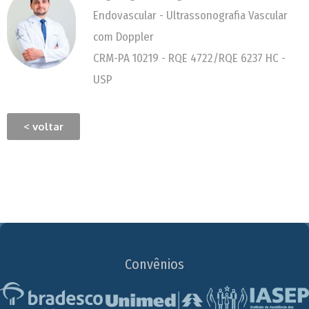
Endovascular - Ultrassonografia Vascular
com Doppler
CRM-PA 10219 - RQE 4722/RQE 6237 HC -
USP
< voltar
Convênios