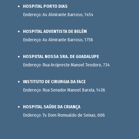
HOSPITAL PORTO DIAS
Endereço: Av. Almirante Barroso, 1454
HOSPITAL ADVENTISTA DE BELÉM
Endereço: Av. Almirante Barroso, 1758
HOSPIITAL NOSSA SRA. DE GUADALUPE
Endereço: Rua Arcipreste Manoel Teodoro, 734
INSTITUTO DE CIRURGIA DA FACE
Endereço: Rua Senador Manoel Barata, 1436
HOSPITAL SAÚDE DA CRIANÇA
Endereço: Tv. Dom Romualdo de Seixas, 606