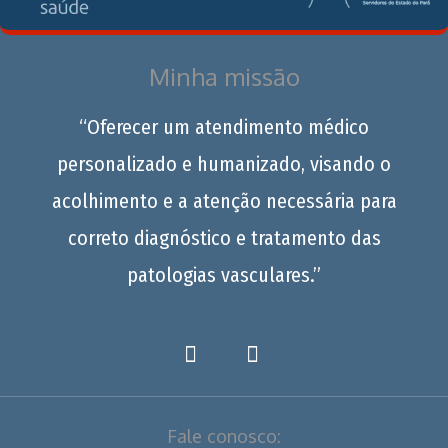
Minha missão
“Oferecer um atendimento médico
personalizado e humanizado, visando o
acolhimento e a atenção necessária para
correto diagnóstico e tratamento das
patologias vasculares.”
Fale conosco: