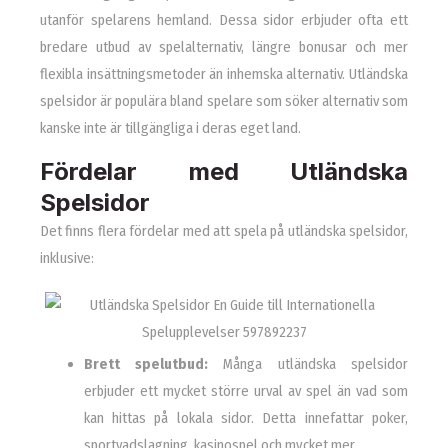
utanför spelarens hemland. Dessa sidor erbjuder ofta ett
bredare utbud av spelalternativ, längre bonusar och mer
flexibla insättningsmetoder än inhemska alternativ. Utländska
spelsidor är populära bland spelare som söker alternativ som
kanske inte är tillgängliga i deras eget land.
Fördelar med Utländska
Spelsidor
Det finns flera fördelar med att spela på utländska spelsidor,
inklusive:
Brett spelutbud:
Många utländska spelsidor
erbjuder ett mycket större urval av spel än vad som
kan hittas på lokala sidor. Detta innefattar poker,
sportvadslagning, kasinospel och mycket mer.