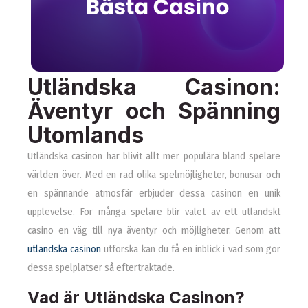
Utländska Casinon:
Äventyr och Spänning
Utomlands
Utländska casinon har blivit allt mer populära bland spelare
världen över. Med en rad olika spelmöjligheter, bonusar och
en spännande atmosfär erbjuder dessa casinon en unik
upplevelse. För många spelare blir valet av ett utländskt
casino en väg till nya äventyr och möjligheter. Genom att
utländska casinon
utforska kan du få en inblick i vad som gör
dessa spelplatser så eftertraktade.
Vad är Utländska Casinon?