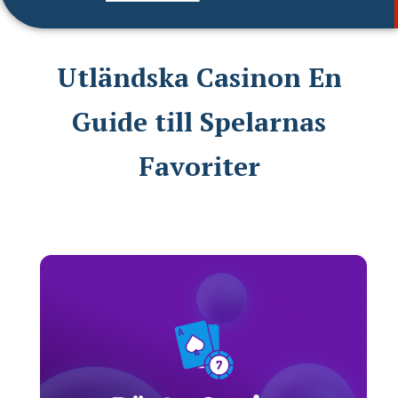
Utländska Casinon En
Guide till Spelarnas
Favoriter