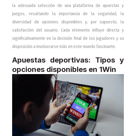
la adecuada selección de una plataforma de apuestas y
juegos, resaltando la importancia de la seguridad, la
diversidad de opciones disponibles y, por supuesto, la
satisfacción del usuario. Cada elemento influye directa y
significativamente en la decisión final de los jugadores y su
disposición a involucrarse más en este mundo fascinante.
Apuestas deportivas: Tipos y
opciones disponibles en 1Win