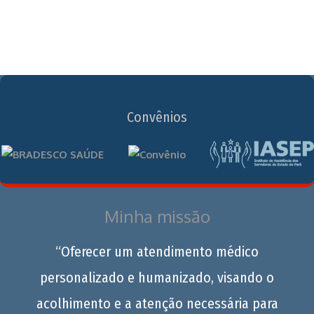
Convênios
Minha missão
“Oferecer um atendimento médico
personalizado e humanizado, visando o
acolhimento e a atenção necessária para