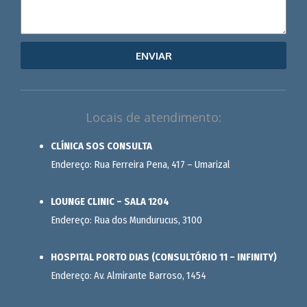
ENVIAR
Locais de atendimento:
CLÍNICA SOS CONSULTA
Endereço: Rua Ferreira Pena, 417 – Umarizal
LOUNGE CLINIC – SALA 1204
Endereço: Rua dos Mundurucus, 3100
HOSPITAL PORTO DIAS (CONSULTÓRIO 11 – INFINITY)
Endereço: Av. Almirante Barroso, 1454