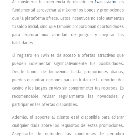
Al considerar tu experiencia de usuario en
1win aviator
, es
fundamental aprovechar al máximo los bonos y promociones
que la plataforma ofrece. Estos incentivos no solo aumentan
tu saldo inicial, sino que también proporcionan oportunidades
para explorar una variedad de juegos y mejorar tus
habilidades.
El registro en 1Win te da acceso a ofertas atractivas que
pueden incrementar significativamente tus posibilidades.
Desde bonos de bienvenida hasta promociones diarias,
puedes encontrar opciones para disfrutar de la emoción del
casino y los juegos en vivo sin comprometer tus recursos. Es
recomendable revisar regularmente las novedades y
participar en las ofertas disponibles.
Además, el soporte al cliente está disponible para aclarar
cualquier duda sobre los requisitos de estas promociones.
Asegurarte de entender las condiciones te permitirá