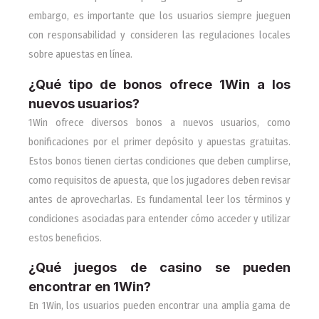
embargo, es importante que los usuarios siempre jueguen
con responsabilidad y consideren las regulaciones locales
sobre apuestas en línea.
¿Qué tipo de bonos ofrece 1Win a los
nuevos usuarios?
1Win ofrece diversos bonos a nuevos usuarios, como
bonificaciones por el primer depósito y apuestas gratuitas.
Estos bonos tienen ciertas condiciones que deben cumplirse,
como requisitos de apuesta, que los jugadores deben revisar
antes de aprovecharlas. Es fundamental leer los términos y
condiciones asociadas para entender cómo acceder y utilizar
estos beneficios.
¿Qué juegos de casino se pueden
encontrar en 1Win?
En 1Win, los usuarios pueden encontrar una amplia gama de