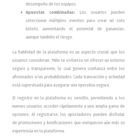
desempeño de los equipos.
Apuestas combinadas:
Los usuarios pueden
seleccionar múltiples eventos para crear un solo
boleto, aumentando el potencial de ganancias,
aunque también el riesgo.
La fiabilidad de la plataforma es un aspecto crucial que los
usuarios consideran. 1Win se esfuerza en ofrecer un entorno
seguro y transparente, lo cual genera confianza entre los
aficionados a las probabilidades. Cada transacción y actividad
está supervisada para asegurar una operativa segura.
El registro en la plataforma es sencillo, permitiendo a los
nuevos usuarios acceder rápidamente a una amplia gama de
opciones. Al registrarse, los apostadores pueden disfrutar
de promociones y bonificaciones que enriquecen aún más su
experiencia en la plataforma.