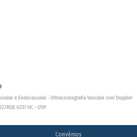
o
Vascular e Endovascular - Ultrassonografia Vascular com Doppler
22/RQE 6237 HC - USP
Convênios