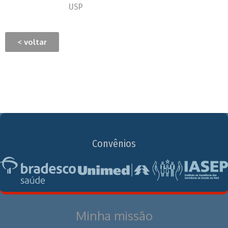
USP
< voltar
Convênios
Minha missão