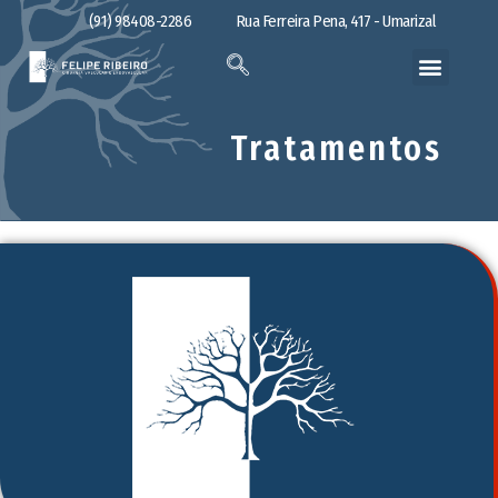
(91) 98408-2286
Rua Ferreira Pena, 417 - Umarizal
Tratamentos