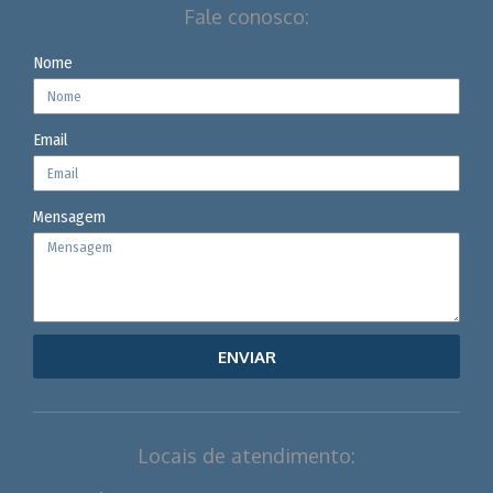
Fale conosco:
Nome
Email
Mensagem
ENVIAR
Locais de atendimento: