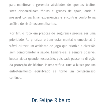
para monitorar e gerenciar atividades de apostas. Muitos
sites disponibilizam fóruns e grupos de apoio, onde é
possível compartilhar experiências e encontrar conforto na
análise de histórias semelhantes.
Por fim, o foco em práticas de segurança precisa ser uma
prioridade. Ao priorizar o bem-estar mental e emocional, é
viável cultivar um ambiente de jogo que priorize a diversão
sem comprometer a saúde. Lembre-se, é sempre possível
buscar ajuda quando necessário, pois cada passo na direção
da proteção de hábitos é uma vitória. Que a busca por um
entretenimento equilibrado se torne um compromisso
contínuo.
Dr. Felipe Ribeiro