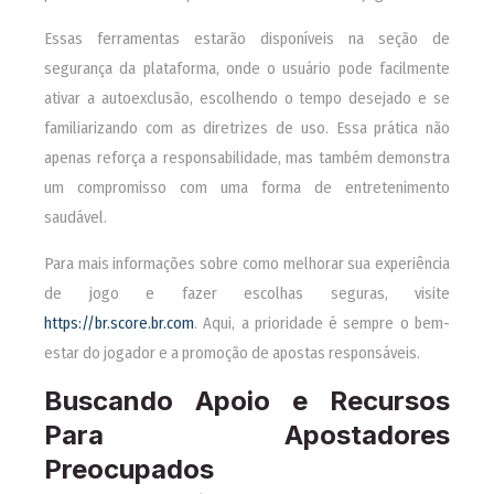
Essas ferramentas estarão disponíveis na seção de
segurança da plataforma, onde o usuário pode facilmente
ativar a autoexclusão, escolhendo o tempo desejado e se
familiarizando com as diretrizes de uso. Essa prática não
apenas reforça a responsabilidade, mas também demonstra
um compromisso com uma forma de entretenimento
saudável.
Para mais informações sobre como melhorar sua experiência
de jogo e fazer escolhas seguras, visite
https://br.score.br.com
. Aqui, a prioridade é sempre o bem-
estar do jogador e a promoção de apostas responsáveis.
Buscando Apoio e Recursos
Para Apostadores
Preocupados