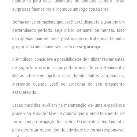
específico para suas atividades de apostas ajuda a evitar
surpresas financeiras e promove um
jogo consciente
.
Defina um valor máximo que você está disposto a usar em um
determinado período, seja diário, semanal ou mensal. Isso
não apenas mantém seus gastos sob controle, mas também
proporciona uma maior sensação de
segurança
.
Além disso, considere a possibilidade de utilizar ferramentas
de
suporte
oferecidas por plataformas de entretenimento.
Muitas oferecem opções para definir limites automáticos,
alertando quando você se aproxima do seu orçamento
estabelecido.
Essas medidas auxiliam na manutenção de uma experiência
prazerosa e sustentável, evitando que o entretenimento se
torne uma preocupação financeira. O controle é fundamental
para desfrutar desse tipo de atividade de forma responsável