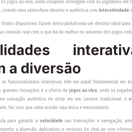
 os jogos ao vivo, onde croupiers interagem com os jogadores em 
o, criando uma atmosfera vibrante e autêntica com
interatividade
ú
s títulos disponíveis fazem desta plataforma um destino ideal par
 conexão real com o que há de melhor no universo dos jogos onli
alidades interat
 a diversão
l, as funcionalidades interativas têm um papel fundamental em 
s grandes inovações é a oferta de
jogos ao vivo
, onde os jogado
a sensação autêntica de estar em um cassino tradicional. A
v
ade, faz com que cada sessão seja única e emocionante.
ada para garantir a
velocidade
nas transações e navegação, per
porta: a diversão. Aplicativos e recursos de chat ao vivo oferec