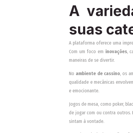
A varied
suas cat
A plataforma oferece uma impr
Com um foco em
inovações
, 
maneiras de se divertir.
No
ambiente de cassino
, os a
qualidade e mecânicas envolven
e emocionante.
Jogos de mesa, como poker, blac
de jogar com ou contra outros
sintam à vontade.