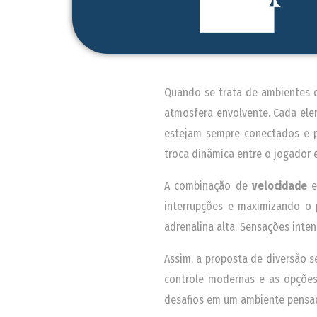
Quando se trata de ambientes 
atmosfera envolvente. Cada elem
estejam sempre conectados e p
troca dinâmica entre o jogador 
A combinação de
velocidade
e
interrupções e maximizando o 
adrenalina alta. Sensações int
Assim, a proposta de diversão se
controle modernas e as opções
desafios em um ambiente pensad