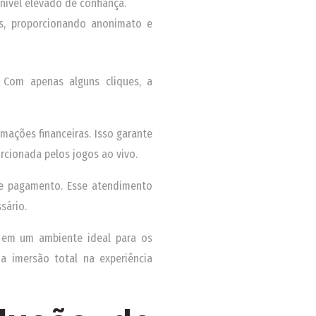
ível elevado de confiança.
is, proporcionando anonimato e
. Com apenas alguns cliques, a
ações financeiras. Isso garante
rcionada pelos jogos ao vivo.
de pagamento. Esse atendimento
sário.
 em um ambiente ideal para os
a imersão total na experiência