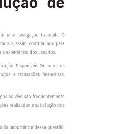
olução de
tir uma navegação tranquila. O
ade e, assim, contribuindo para
 a experiência dos usuários.
icação. Disponíveis 24 horas, os
ogos e transações financeiras,
ogos ao vivo são frequentemente
ções realizadas e satisfação dos
es da importância dessa questão,