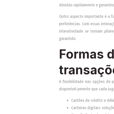
dúvidas rapidamente e garantin
Outro aspecto importante é a f
preferências. Com essas interaç
interatividade se tornam pila
garantido.
Formas d
transaçõ
A flexibilidade nas opções de 
disponível permite que cada jog
Cartões de crédito e déb
Carteiras digitais: solu