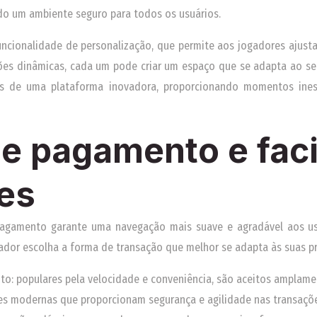
do um ambiente seguro para todos os usuários.
uncionalidade de personalização, que permite aos jogadores ajusta
ões dinâmicas, cada um pode criar um espaço que se adapta ao seu
res de uma plataforma inovadora, proporcionando momentos ine
e pagamento e faci
es
pagamento garante uma navegação mais suave e agradável aos usu
ador escolha a forma de transação que melhor se adapta às suas pr
ito: populares pela velocidade e conveniência, são aceitos amplame
ções modernas que proporcionam segurança e agilidade nas transaçõ