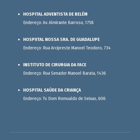
HOSPITAL ADVENTISTA DE BELÉM
Endereço: Av. Almirante Barroso, 1758
HOSPIITAL NOSSA SRA. DE GUADALUPE
Endereço: Rua Arcipreste Manoel Teodoro, 734
INSTITUTO DE CIRURGIA DA FACE
Endereço: Rua Senador Manoel Barata, 1436
HOSPITAL SAÚDE DA CRIANÇA
Endereço: Tv. Dom Romualdo de Seixas, 606