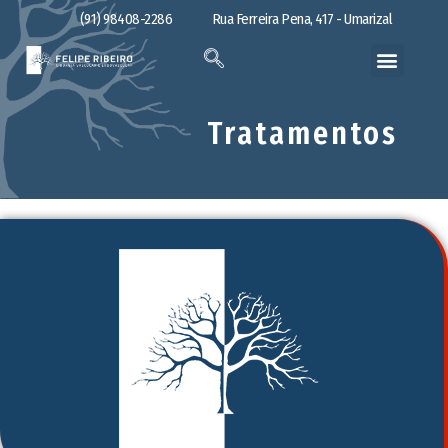
(91) 98408-2286
Rua Ferreira Pena, 417 - Umarizal
Tratamentos