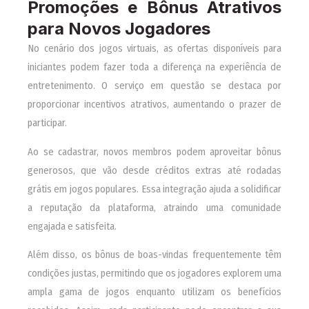
Promoções e Bônus Atrativos
para Novos Jogadores
No cenário dos jogos virtuais, as ofertas disponíveis para
iniciantes podem fazer toda a diferença na experiência de
entretenimento. O serviço em questão se destaca por
proporcionar incentivos atrativos, aumentando o prazer de
participar.
Ao se cadastrar, novos membros podem aproveitar bônus
generosos, que vão desde créditos extras até rodadas
grátis em jogos populares. Essa integração ajuda a solidificar
a reputação da plataforma, atraindo uma comunidade
engajada e satisfeita.
Além disso, os bônus de boas-vindas frequentemente têm
condições justas, permitindo que os jogadores explorem uma
ampla gama de jogos enquanto utilizam os benefícios