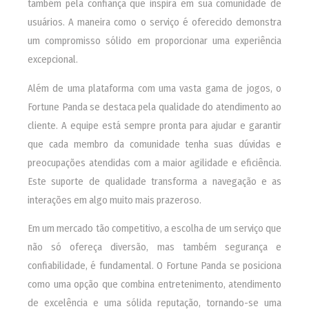
também pela confiança que inspira em sua comunidade de
usuários. A maneira como o serviço é oferecido demonstra
um compromisso sólido em proporcionar uma experiência
excepcional.
Além de uma plataforma com uma vasta gama de jogos, o
Fortune Panda se destaca pela qualidade do atendimento ao
cliente. A equipe está sempre pronta para ajudar e garantir
que cada membro da comunidade tenha suas dúvidas e
preocupações atendidas com a maior agilidade e eficiência.
Este suporte de qualidade transforma a navegação e as
interações em algo muito mais prazeroso.
Em um mercado tão competitivo, a escolha de um serviço que
não só ofereça diversão, mas também segurança e
confiabilidade, é fundamental. O Fortune Panda se posiciona
como uma opção que combina entretenimento, atendimento
de excelência e uma sólida reputação, tornando-se uma