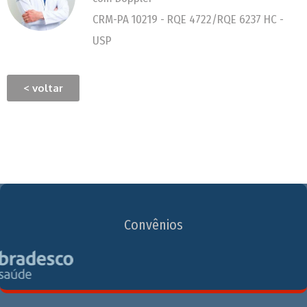
CRM-PA 10219 - RQE 4722/RQE 6237 HC -
USP
< voltar
Convênios