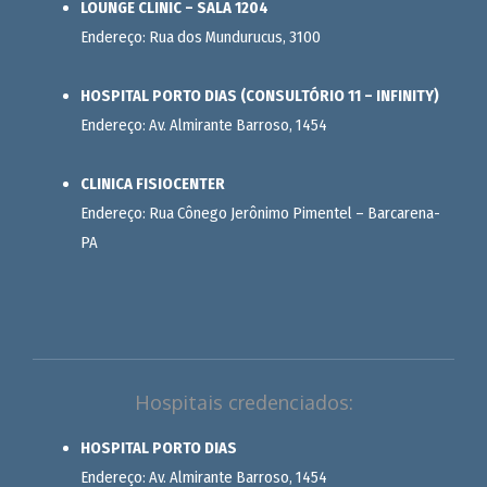
LOUNGE CLINIC – SALA 1204
Endereço: Rua dos Mundurucus, 3100
HOSPITAL PORTO DIAS (CONSULTÓRIO 11 – INFINITY)
Endereço: Av. Almirante Barroso, 1454
CLINICA FISIOCENTER
Endereço: Rua Cônego Jerônimo Pimentel – Barcarena-
PA
Hospitais credenciados:
HOSPITAL PORTO DIAS
Endereço: Av. Almirante Barroso, 1454