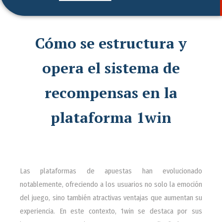
Cómo se estructura y
opera el sistema de
recompensas en la
plataforma 1win
Las plataformas de apuestas han evolucionado
notablemente, ofreciendo a los usuarios no solo la emoción
del juego, sino también atractivas ventajas que aumentan su
experiencia. En este contexto, 1win se destaca por sus