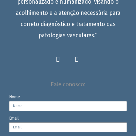
personalizado e humanizado, visando o
acolhimento e a atenção necessária para
correto diagnóstico e tratamento das
patologias vasculares.”
Fale conosco:
Nome
Email