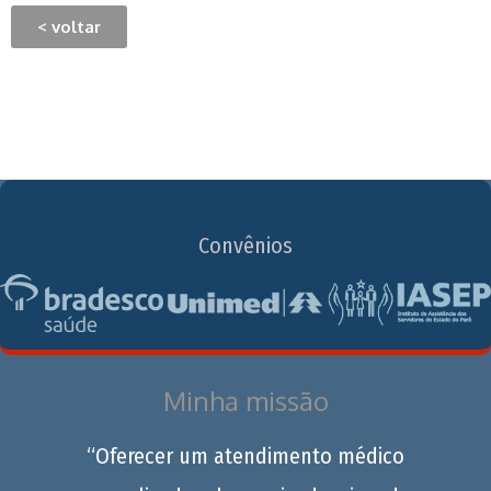
< voltar
Convênios
Minha missão
“Oferecer um atendimento médico