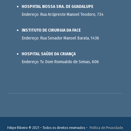
HOSPIITAL NOSSA SRA. DE GUADALUPE
Endereço: Rua Arcipreste Manoel Teodoro, 734
INSTITUTO DE CIRURGIA DA FACE
Endereço: Rua Senador Manoel Barata, 1436
HOSPITAL SAÚDE DA CRIANÇA
Endereço: Tv. Dom Romualdo de Seixas, 606
Felipe Ribeiro © 2021 – Todos os direitos reservados –
Política de Privacidade.