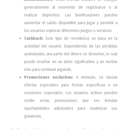
generalmente al momento de registrarse o al
realizar depósitos. Las bonificaciones pueden
aumentar el saldo disponible para jugar y permitir a
los usuarios explorar diferentes juegos o servicios.
Cashback:
Este tipo de reembolso se basa en la
actividad del usuario. Dependiendo de las pérdidas
acumuladas, una parte del dinero se devuelve, lo cual
puede resultar en un alivio significativo y un motivo
más para continuar jugando.
Promociones exclusivas:
A menudo, se lanzan
ofertas especiales para fechas específicas o en
ocasiones especiales. Los usuarios activos pueden
recibir estas promociones que les brindan
oportunidades adicionales para maximizar sus
ganancias.