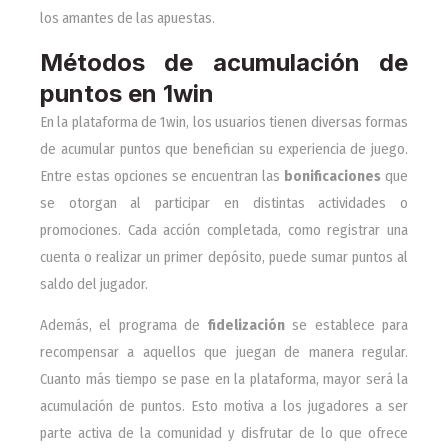
los amantes de las apuestas.
Métodos de acumulación de
puntos en 1win
En la plataforma de 1win, los usuarios tienen diversas formas
de acumular puntos que benefician su experiencia de juego.
Entre estas opciones se encuentran las
bonificaciones
que
se otorgan al participar en distintas actividades o
promociones. Cada acción completada, como registrar una
cuenta o realizar un primer depósito, puede sumar puntos al
saldo del jugador.
Además, el programa de
fidelización
se establece para
recompensar a aquellos que juegan de manera regular.
Cuanto más tiempo se pase en la plataforma, mayor será la
acumulación de puntos. Esto motiva a los jugadores a ser
parte activa de la comunidad y disfrutar de lo que ofrece