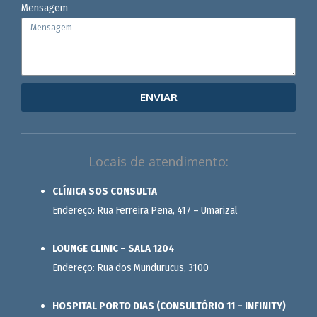
Mensagem
ENVIAR
Locais de atendimento:
CLÍNICA SOS CONSULTA
Endereço: Rua Ferreira Pena, 417 – Umarizal
LOUNGE CLINIC – SALA 1204
Endereço: Rua dos Mundurucus, 3100
HOSPITAL PORTO DIAS (CONSULTÓRIO 11 – INFINITY)