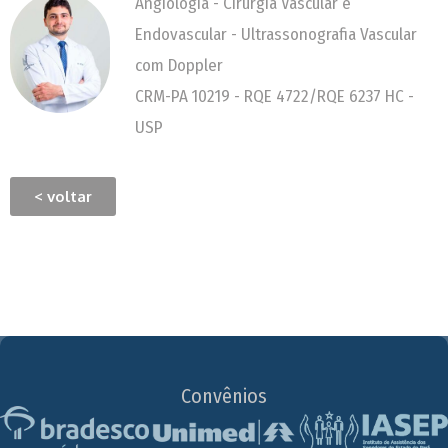
Angiologia - Cirurgia Vascular e
Endovascular - Ultrassonografia Vascular
com Doppler
CRM-PA 10219 - RQE 4722/RQE 6237 HC -
USP
< voltar
Convênios