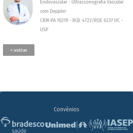
Endovascular - Ultrassonografia Vascular
com Doppler
CRM-PA 10219 - RQE 4722/RQE 6237 HC -
USP
< voltar
Convênios