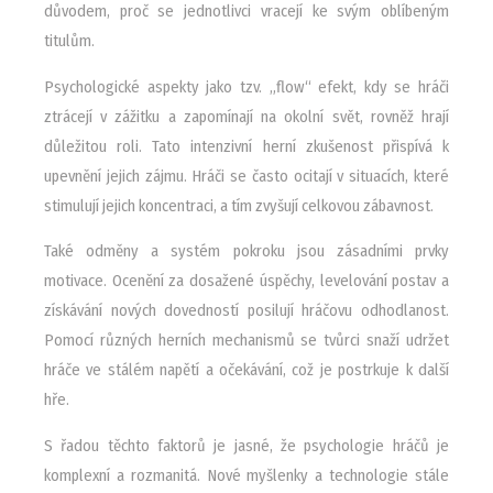
důvodem, proč se jednotlivci vracejí ke svým oblíbeným
titulům.
Psychologické aspekty jako tzv. „flow“ efekt, kdy se hráči
ztrácejí v zážitku a zapomínají na okolní svět, rovněž hrají
důležitou roli. Tato intenzivní herní zkušenost přispívá k
upevnění jejich zájmu. Hráči se často ocitají v situacích, které
stimulují jejich koncentraci, a tím zvyšují celkovou zábavnost.
Také odměny a systém pokroku jsou zásadními prvky
motivace. Ocenění za dosažené úspěchy, levelování postav a
získávání nových dovedností posilují hráčovu odhodlanost.
Pomocí různých herních mechanismů se tvůrci snaží udržet
hráče ve stálém napětí a očekávání, což je postrkuje k další
hře.
S řadou těchto faktorů je jasné, že psychologie hráčů je
komplexní a rozmanitá. Nové myšlenky a technologie stále