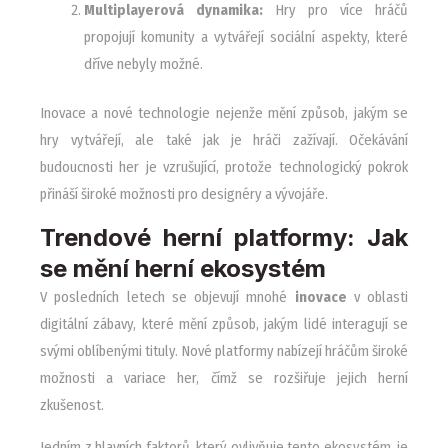
Multiplayerová dynamika:
Hry pro více hráčů
propojují komunity a vytvářejí sociální aspekty, které
dříve nebyly možné.
Inovace a nové technologie nejenže mění způsob, jakým se
hry vytvářejí, ale také jak je hráči zažívají. Očekávání
budoucnosti her je vzrušující, protože technologický pokrok
přináší široké možnosti pro designéry a vývojáře.
Trendové herní platformy: Jak
se mění herní ekosystém
V posledních letech se objevují mnohé
inovace
v oblasti
digitální zábavy, které mění způsob, jakým lidé interagují se
svými oblíbenými tituly. Nové platformy nabízejí hráčům široké
možnosti a variace her, čímž se rozšiřuje jejich herní
zkušenost.
Jedním z hlavních faktorů, který ovlivňuje tento ekosystém, je