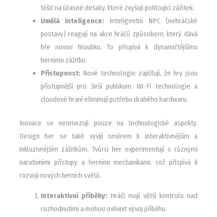
těšit na úžasné detaily, které zvyšují pohlcující zážitek.
Umělá inteligence:
Inteligentní NPC (nehráčské
postavy) reagují na akce hráčů způsobem, který dává
hře novou hloubku. To přispívá k dynamičtějšímu
hernímu zážitku.
Přístupnost:
Nové technologie zajišťují, že hry jsou
přístupnější pro širší publikum. Wi-Fi technologie a
cloudové hraní eliminují potřebu drahého hardwaru.
Inovace se neomezují pouze na technologické aspekty.
Design her se také vyvíjí směrem k interaktivnějším a
inkluzivnějším zážitkům. Tvůrci her experimentují s různými
narativními přístupy a herními mechanikami, což přispívá k
rozvoji nových herních světů.
Interaktivní příběhy:
Hráči mají větší kontrolu nad
rozhodnutími a mohou ovlivnit vývoj příběhu.