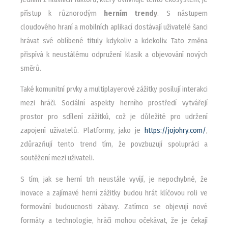
přístup k různorodým
herním trendy
. S nástupem
cloudového hraní a mobilních aplikací dostávají uživatelé šanci
hrávat své oblíbené tituly kdykoliv a kdekoliv. Tato změna
přispívá k neustálému odpružení klasik a objevování nových
směrů.
Také komunitní prvky a multiplayerové zážitky posilují interakci
mezi hráči. Sociální aspekty herního prostředí vytvářejí
prostor pro sdílení zážitků, což je důležité pro udržení
zapojení uživatelů. Platformy, jako je
https://jojohry.com/
,
zdůrazňují tento trend tím, že povzbuzují spolupráci a
soutěžení mezi uživateli.
S tím, jak se herní trh neustále vyvíjí, je nepochybné, že
inovace a zajímavé herní zážitky budou hrát klíčovou roli ve
formování budoucnosti zábavy. Zatímco se objevují nové
formáty a technologie, hráči mohou očekávat, že je čekají