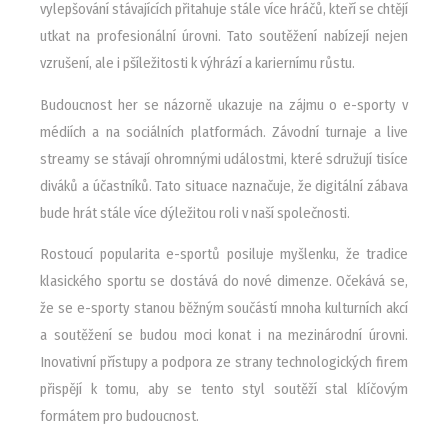
vylepšování stávajících přitahuje stále více hráčů, kteří se chtějí
utkat na profesionální úrovni. Tato soutěžení nabízejí nejen
vzrušení, ale i pšíležitosti k výhrází a kariernímu růstu.
Budoucnost her se názorně ukazuje na zájmu o e-sporty v
médiích a na sociálních platformách. Závodní turnaje a live
streamy se stávají ohromnými událostmi, které sdružují tisíce
diváků a účastníků. Tato situace naznačuje, že digitální zábava
bude hrát stále více dýležitou roli v naší společnosti.
Rostoucí popularita e-sportů posiluje myšlenku, že tradice
klasického sportu se dostává do nové dimenze. Očekává se,
že se e-sporty stanou běžným součástí mnoha kulturních akcí
a soutěžení se budou moci konat i na mezinárodní úrovni.
Inovativní přístupy a podpora ze strany technologických firem
přispějí k tomu, aby se tento styl soutěží stal klíčovým
formátem pro budoucnost.