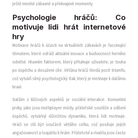
ještě mnohé zábavné a překvapivé momenty.
Psychologie hráčů: Co
motivuje lidi hrát internetové
hry
Motivace hráčů k účasti na virtuálních zábavách je fascinující
tématem, které odráží aktuální inovace a budoucnost herního
odvětví. Hlavním faktorem, který přitahuje uživatele, je touha
po úspěchu a dosažení cíle. Většina hráčů hledá pocit triumfu,
což vytváří silný psychologický tlak, který je motivuje k dalšímu
hraní.
Dalším z klíčových aspektů je sociální interakce. Komunitní
prvky, jako jsou multiplayer módy, přátelské soutěže a sdílení
úspěchů, vytvářejí důležitou dynamiku, která lidi motivuje.
Hráči se cítí být součástí většího celku, což posiluje jejich
angažovanost a loajalitu k hrám. Přátelství a rivalita jsou často