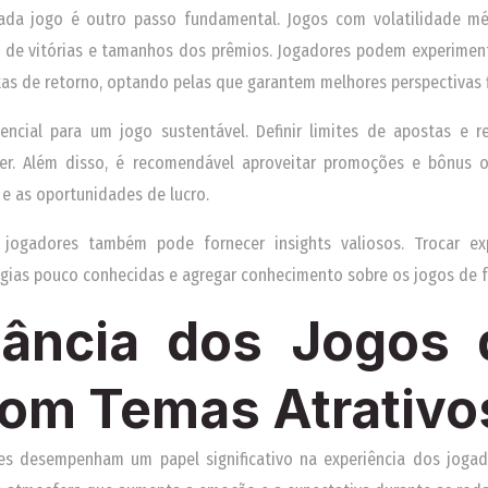
 cada jogo é outro passo fundamental. Jogos com volatilidade 
cia de vitórias e tamanhos dos prêmios. Jogadores podem experimen
s de retorno, optando pelas que garantem melhores perspectivas f
ncial para um jogo sustentável. Definir limites de apostas e re
zer. Além disso, é recomendável aproveitar promoções e bônus o
e as oportunidades de lucro.
 jogadores também pode fornecer insights valiosos. Trocar ex
égias pouco conhecidas e agregar conhecimento sobre os jogos de fo
tância dos Jogos 
com Temas Atrativo
s desempenham um papel significativo na experiência dos jogad