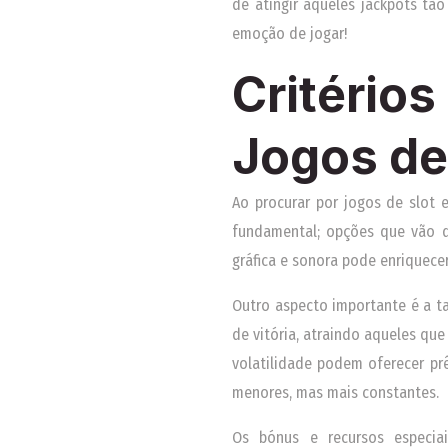
de atingir aqueles jackpots tão
emoção de jogar!
Critério
Jogos de
Ao procurar por jogos de slot 
fundamental; opções que vão de
gráfica e sonora pode enriquecer
Outro aspecto importante é a t
de vitória, atraindo aqueles que
volatilidade podem oferecer p
menores, mas mais constantes.
Os bónus e recursos especiai