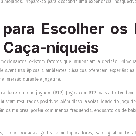
 almejados. Prepare-se para descobrir uma experiência inesquecíve
s para Escolher os
 Caça-níqueis
emocionantes, existem fatores que influenciam a decisão. Primei
 aventuras épicas a ambientes clássicos oferecem experiências 
 a imersão durante a jogatina.
axa de retorno ao jogador (RTP). Jogos com RTP mais alto tendem 
 buscam resultados positivos. Além disso, a volatilidade do jogo de
rêmios maiores, porém com menos frequência, enquanto os de baix
s, como rodadas grátis e multiplicadores, são igualmente a