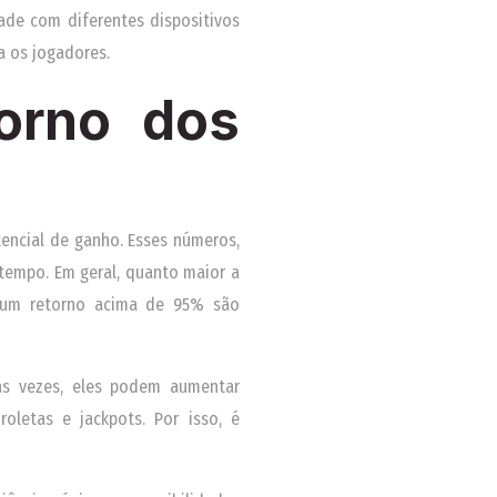
ade com diferentes dispositivos
a os jogadores.
orno dos
encial de ganho. Esses números,
tempo. Em geral, quanto maior a
m um retorno acima de 95% são
as vezes, eles podem aumentar
oletas e jackpots. Por isso, é