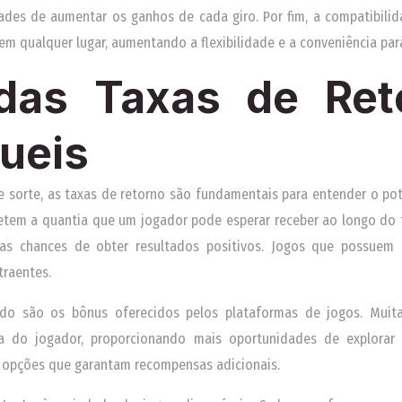
dades de aumentar os ganhos de cada giro. Por fim, a compatibilid
 em qualquer lugar, aumentando a flexibilidade e a conveniência par
 das Taxas de Ret
ueis
 sorte, as taxas de retorno são fundamentais para entender o pot
etem a quantia que um jogador pode esperar receber ao longo do 
 as chances de obter resultados positivos. Jogos que possue
raentes.
ado são os bônus oferecidos pelos plataformas de jogos. Muit
cia do jogador, proporcionando mais oportunidades de explorar r
r opções que garantam recompensas adicionais.