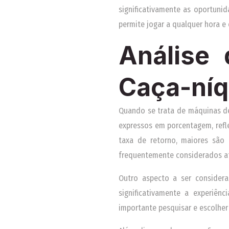
significativamente as oportuni
permite jogar a qualquer hora e
Análise
Caça-níq
Quando se trata de máquinas de
expressos em porcentagem, refl
taxa de retorno, maiores são
frequentemente considerados at
Outro aspecto a ser consider
significativamente a experiên
importante pesquisar e escolhe