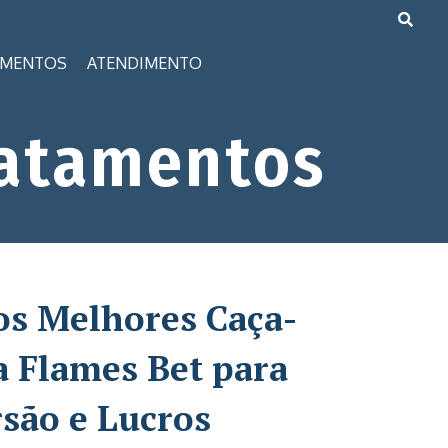
AMENTOS
ATENDIMENTO
atamentos
os Melhores Caça-
a Flames Bet para
são e Lucros