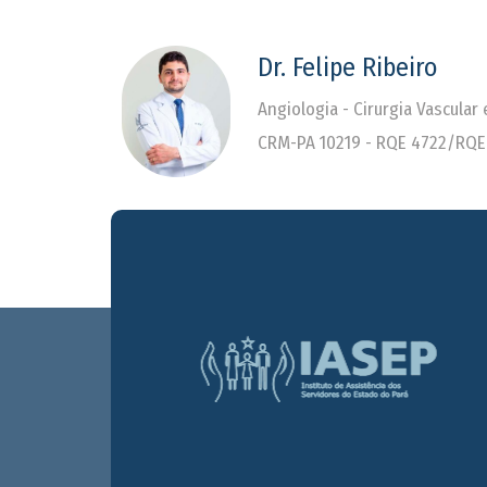
Dr. Felipe Ribeiro
Angiologia - Cirurgia Vascular
CRM-PA 10219 - RQE 4722/RQE