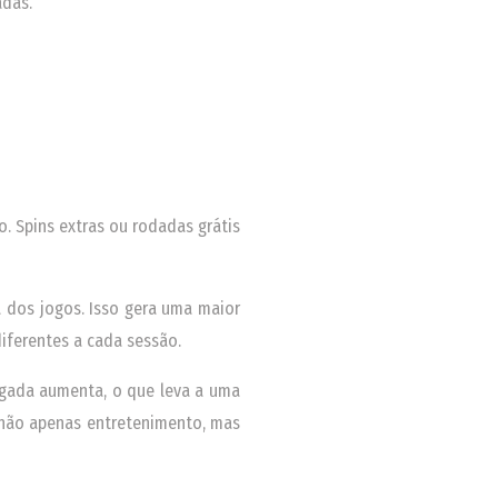
adas.
. Spins extras ou rodadas grátis
a dos jogos. Isso gera uma maior
iferentes a cada sessão.
ngada aumenta, o que leva a uma
e não apenas entretenimento, mas