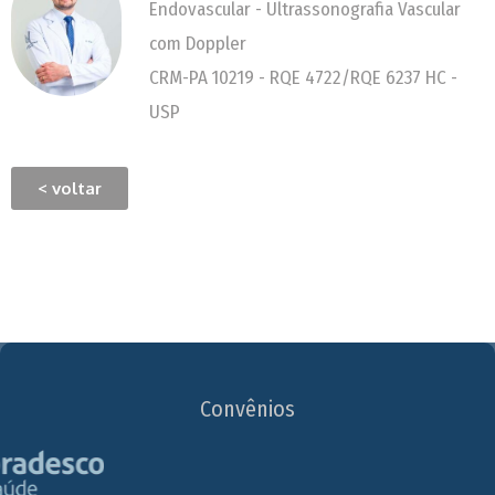
Endovascular - Ultrassonografia Vascular
com Doppler
CRM-PA 10219 - RQE 4722/RQE 6237 HC -
USP
< voltar
Convênios