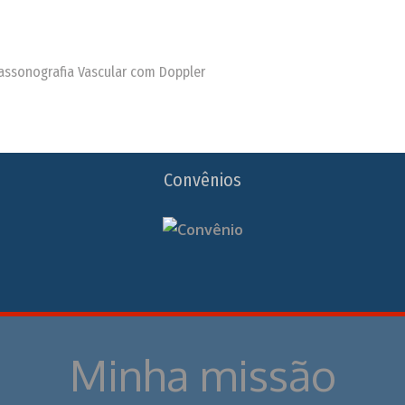
trassonografia Vascular com Doppler
Convênios
Minha missão