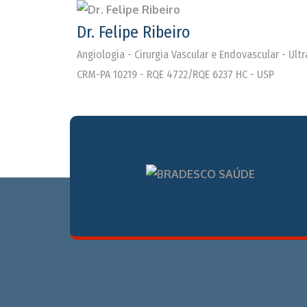
Dr. Felipe Ribeiro
Angiologia - Cirurgia Vascular e Endovascular - Ul
CRM-PA 10219 - RQE 4722/RQE 6237 HC - USP