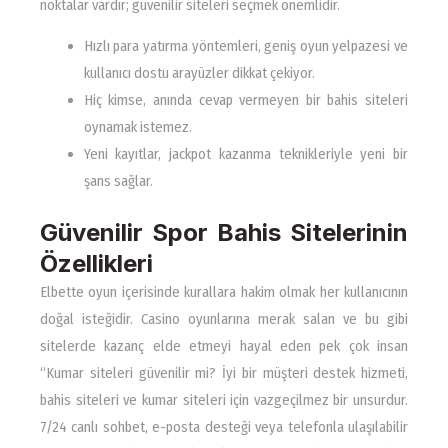
noktalar vardır; güvenilir siteleri seçmek önemlidir.
Hızlı para yatırma yöntemleri, geniş oyun yelpazesi ve
kullanıcı dostu arayüzler dikkat çekiyor.
Hiç kimse, anında cevap vermeyen bir bahis siteleri
oynamak istemez.
Yeni kayıtlar, jackpot kazanma teknikleriyle yeni bir
şans sağlar.
Güvenilir Spor Bahis Sitelerinin
Özellikleri
Elbette oyun içerisinde kurallara hakim olmak her kullanıcının
doğal isteğidir. Casino oyunlarına merak salan ve bu gibi
sitelerde kazanç elde etmeyi hayal eden pek çok insan
“Kumar siteleri güvenilir mi? İyi bir müşteri destek hizmeti,
bahis siteleri ve kumar siteleri için vazgeçilmez bir unsurdur.
7/24 canlı sohbet, e-posta desteği veya telefonla ulaşılabilir