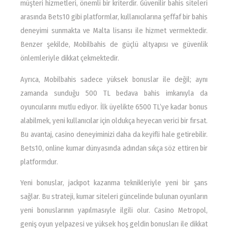
müşteri hizmetleri, önemli bir kriterdir. Güvenilir bahis siteleri
arasında Bets10 gibi platformlar, kullanıcılarına şeffaf bir bahis
deneyimi sunmakta ve Malta lisansı ile hizmet vermektedir.
Benzer şekilde, Mobilbahis de güçlü altyapısı ve güvenlik
önlemleriyle dikkat çekmektedir.
Ayrıca, Mobilbahis sadece yüksek bonuslar ile değil; aynı
zamanda sunduğu 500 TL bedava bahis imkanıyla da
oyuncularını mutlu ediyor. İlk üyelikte 6500 TL’ye kadar bonus
alabilmek, yeni kullanıcılar için oldukça heyecan verici bir fırsat.
Bu avantaj, casino deneyiminizi daha da keyifli hale getirebilir.
Bets10, online kumar dünyasında adından sıkça söz ettiren bir
platformdur.
Yeni bonuslar, jackpot kazanma teknikleriyle yeni bir şans
sağlar. Bu strateji, kumar siteleri güncelinde bulunan oyunların
yeni bonuslarının yapılmasıyle ilgili olur. Casino Metropol,
geniş oyun yelpazesi ve yüksek hoş geldin bonusları ile dikkat