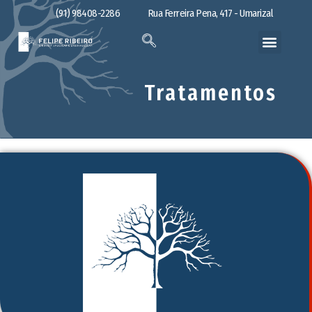
(91) 98408-2286
Rua Ferreira Pena, 417 - Umarizal
Tratamentos