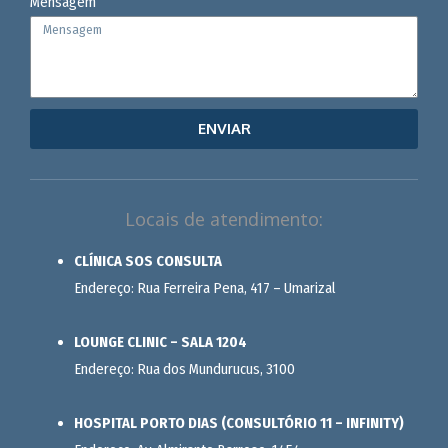
Mensagem
ENVIAR
Locais de atendimento:
CLÍNICA SOS CONSULTA
Endereço: Rua Ferreira Pena, 417 – Umarizal
LOUNGE CLINIC – SALA 1204
Endereço: Rua dos Mundurucus, 3100
HOSPITAL PORTO DIAS (CONSULTÓRIO 11 – INFINITY)