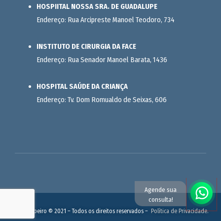
HOSPIITAL NOSSA SRA. DE GUADALUPE
Endereço: Rua Arcipreste Manoel Teodoro, 734
INSTITUTO DE CIRURGIA DA FACE
Endereço: Rua Senador Manoel Barata, 1436
HOSPITAL SAÚDE DA CRIANÇA
Endereço: Tv. Dom Romualdo de Seixas, 606
Agende sua
consulta!
Felipe Ribeiro © 2021 – Todos os direitos reservados –
Política de Privacidade.