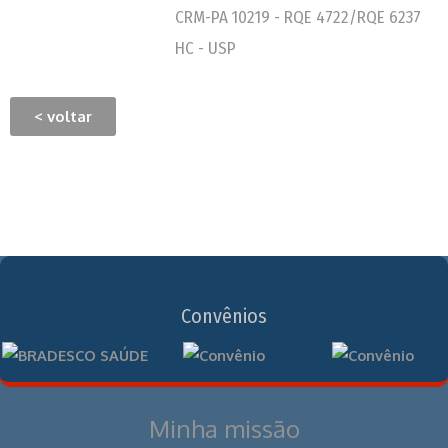
CRM-PA 10219 - RQE 4722/RQE 6237
HC - USP
< voltar
Convênios
Minha missão