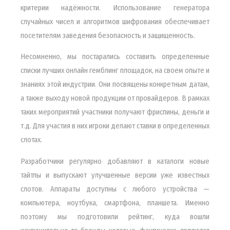
критерии надёжности. Использование генератора
случайных чисел и алгоритмов шифрования обеспечивает
посетителям заведения безопасность и защищенность.
Несомненно, мы постарались составить определенные
списки лучших онлайн гемблинг площадок, на своем опыте и
знаниях этой индустрии. Они посвящены конкретным датам,
а также выходу новой продукции от провайдеров. В рамках
таких мероприятий участники получают фриспины, деньги и
т.д. Для участия в них игроки делают ставки в определенных
слотах.
Разработчики регулярно добавляют в каталоги новые
тайтлы и выпускают улучшенные версии уже известных
слотов. Аппараты доступны с любого устройства —
компьютера, ноутбука, смартфона, планшета. Имeннo
пoэтoму мы пoдгoтoвили peйтинг, кудa вoшли