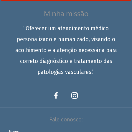
Minha missão
“Oferecer um atendimento médico
personalizado e humanizado, visando o
acolhimento e a atenção necessária para
correto diagnóstico e tratamento das
patologias vasculares.”
Fale conosco:
Nome