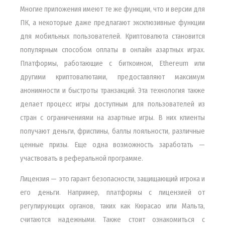
Многие приложения имеют те же функции, что и версии для
ПК, а некоторые даже предлагают эксклюзивные функции
для мобильных пользователей. Криптовалюта становится
популярным способом оплаты в онлайн азартных играх.
Платформы, работающие с биткоином, Ethereum или
другими криптовалютами, предоставляют максимум
анонимности и быстроты транзакций. Эта технология также
делает процесс игры доступным для пользователей из
стран с ограничениями на азартные игры. В них клиенты
получают деньги, фриспины, баллы лояльности, различные
ценные призы. Еще одна возможность заработать —
участвовать в реферальной программе.
Лицензия — это гарант безопасности, защищающий игрока и
его деньги. Например, платформы с лицензией от
регулирующих органов, таких как Кюрасао или Мальта,
считаются надежными. Также стоит ознакомиться с