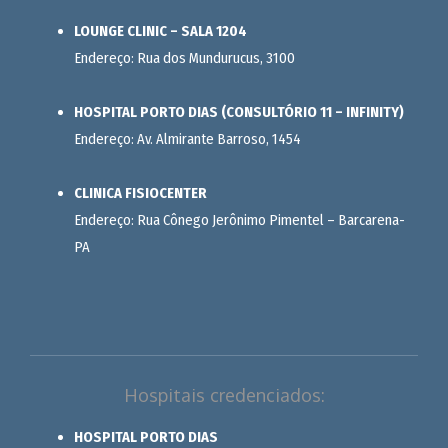
LOUNGE CLINIC – SALA 1204
Endereço: Rua dos Mundurucus, 3100
HOSPITAL PORTO DIAS (CONSULTÓRIO 11 – INFINITY)
Endereço: Av. Almirante Barroso, 1454
CLINICA FISIOCENTER
Endereço: Rua Cônego Jerônimo Pimentel – Barcarena-
PA
Hospitais credenciados:
HOSPITAL PORTO DIAS