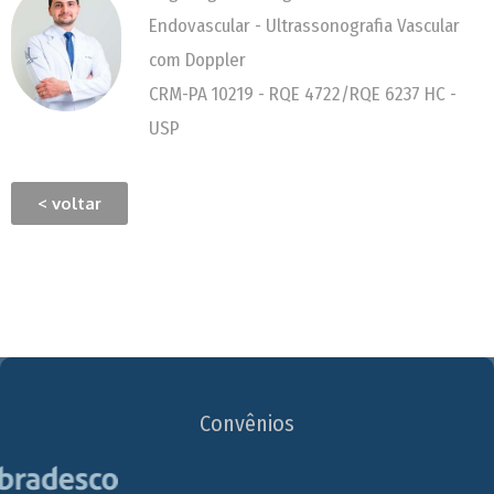
Endovascular - Ultrassonografia Vascular
com Doppler
CRM-PA 10219 - RQE 4722/RQE 6237 HC -
USP
< voltar
Convênios