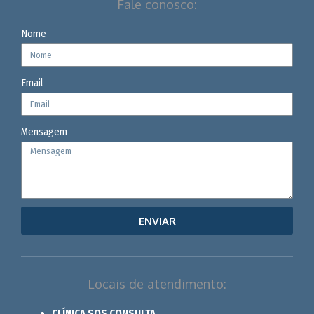
Fale conosco:
Nome
Email
Mensagem
ENVIAR
Locais de atendimento:
CLÍNICA SOS CONSULTA