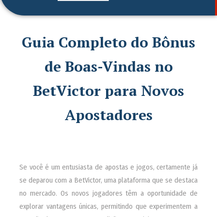
Guia Completo do Bônus
de Boas-Vindas no
BetVictor para Novos
Apostadores
Se você é um entusiasta de apostas e jogos, certamente já
se deparou com a BetVictor, uma plataforma que se destaca
no mercado. Os novos jogadores têm a oportunidade de
explorar vantagens únicas, permitindo que experimentem a