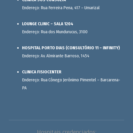
Endereço: Rua Ferreira Pena, 417 – Umarizal
LOUNGE CLINIC – SALA 1204
Endereço: Rua dos Mundurucus, 3100
HOSPITAL PORTO DIAS (CONSULTÓRIO 11 – INFINITY)
Endereço: Av. Almirante Barroso, 1454
CLINICA FISIOCENTER
Endereço: Rua Cônego Jerônimo Pimentel – Barcarena-
PA
Hospitais credenciados: