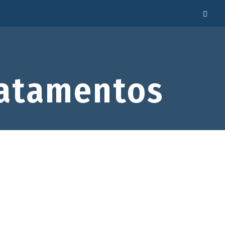
atamentos