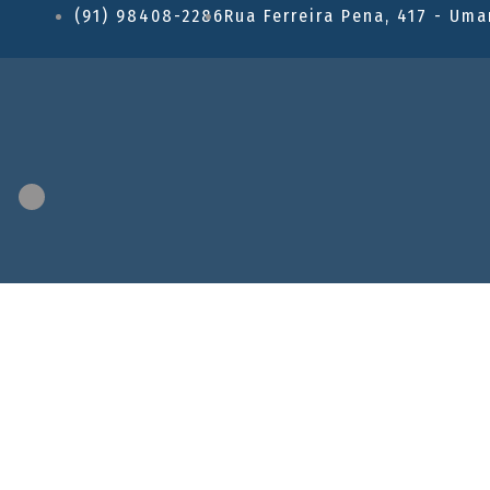
(91) 98408-2286
Rua Ferreira Pena, 417 - Uma