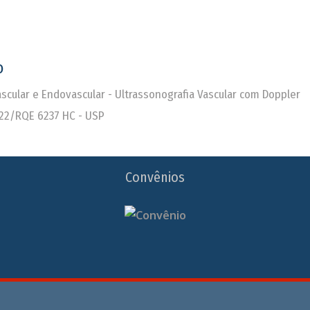
o
Vascular e Endovascular - Ultrassonografia Vascular com Doppler
22/RQE 6237 HC - USP
Convênios