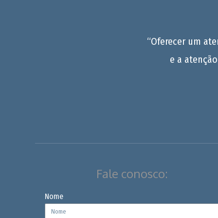
“Oferecer um at
e a atenção
Fale conosco:
Nome