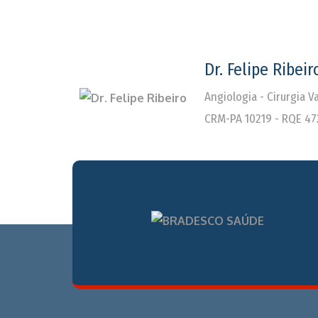
Dr. Felipe Ribeir
Angiologia - Cirurgia 
CRM-PA 10219 - RQE 47