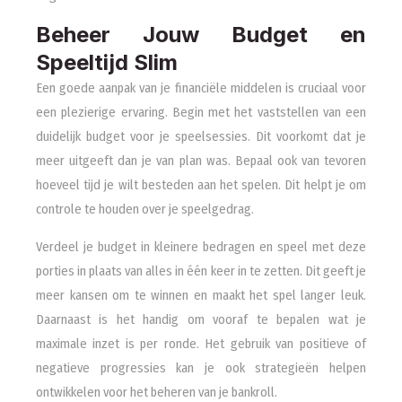
Beheer Jouw Budget en
Speeltijd Slim
Een goede aanpak van je financiële middelen is cruciaal voor
een plezierige ervaring. Begin met het vaststellen van een
duidelijk budget voor je speelsessies. Dit voorkomt dat je
meer uitgeeft dan je van plan was. Bepaal ook van tevoren
hoeveel tijd je wilt besteden aan het spelen. Dit helpt je om
controle te houden over je speelgedrag.
Verdeel je budget in kleinere bedragen en speel met deze
porties in plaats van alles in één keer in te zetten. Dit geeft je
meer kansen om te winnen en maakt het spel langer leuk.
Daarnaast is het handig om vooraf te bepalen wat je
maximale inzet is per ronde. Het gebruik van positieve of
negatieve progressies kan je ook strategieën helpen
ontwikkelen voor het beheren van je bankroll.