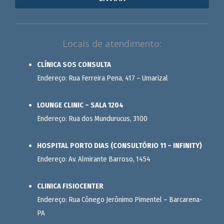
Locais de atendimento:
CLÍNICA SOS CONSULTA
Endereço: Rua Ferreira Pena, 417 – Umarizal
LOUNGE CLINIC – SALA 1204
Endereço: Rua dos Mundurucus, 3100
HOSPITAL PORTO DIAS (CONSULTÓRIO 11 – INFINITY)
Endereço: Av. Almirante Barroso, 1454
CLINICA FISIOCENTER
Endereço: Rua Cônego Jerônimo Pimentel – Barcarena-
PA