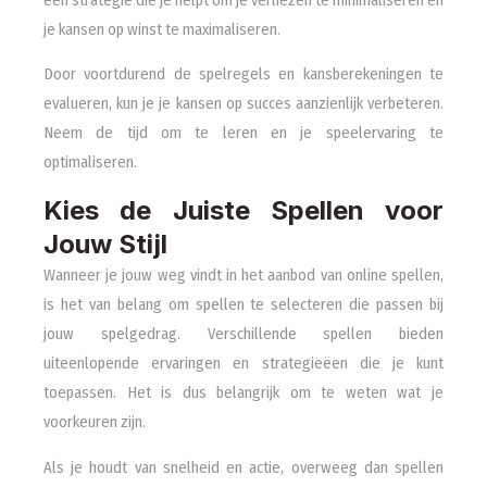
je kansen op winst te maximaliseren.
Door voortdurend de spelregels en kansberekeningen te
evalueren, kun je je kansen op succes aanzienlijk verbeteren.
Neem de tijd om te leren en je speelervaring te
optimaliseren.
Kies de Juiste Spellen voor
Jouw Stijl
Wanneer je jouw weg vindt in het aanbod van online spellen,
is het van belang om spellen te selecteren die passen bij
jouw spelgedrag. Verschillende spellen bieden
uiteenlopende ervaringen en strategieëen die je kunt
toepassen. Het is dus belangrijk om te weten wat je
voorkeuren zijn.
Als je houdt van snelheid en actie, overweeg dan spellen