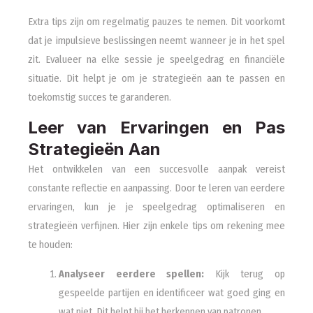
Extra tips zijn om regelmatig pauzes te nemen. Dit voorkomt
dat je impulsieve beslissingen neemt wanneer je in het spel
zit. Evalueer na elke sessie je speelgedrag en financiële
situatie. Dit helpt je om je strategieën aan te passen en
toekomstig succes te garanderen.
Leer van Ervaringen en Pas
Strategieën Aan
Het ontwikkelen van een succesvolle aanpak vereist
constante reflectie en aanpassing. Door te leren van eerdere
ervaringen, kun je je speelgedrag optimaliseren en
strategieën verfijnen. Hier zijn enkele tips om rekening mee
te houden:
Analyseer eerdere spellen:
Kijk terug op
gespeelde partijen en identificeer wat goed ging en
wat niet. Dit helpt bij het herkennen van patronen.