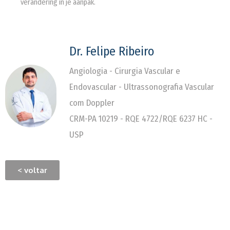
verandering in je aanpak.
Dr. Felipe Ribeiro
Angiologia - Cirurgia Vascular e
Endovascular - Ultrassonografia Vascular
com Doppler
CRM-PA 10219 - RQE 4722/RQE 6237 HC -
USP
< voltar